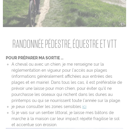
Mentions légales
Contact
L’équipe
Liens & Partenaires
RANDONNÉE PÉDESTRE, ÉQUESTRE ET VTT
Crédits photos et cartos
Jeu-concours
POUR PRÉPARER MA SORTIE ...
ressources pédagogiques
A cheval ou avec un chien, je me renseigne sur la
réglementation en vigueur pour l’accès aux plages
Cookies
(informations généralement affichées aux entrées des
Rejoignez-nous sur
plages et en mairie). Dans tous les cas, il est préférable de
prévoir une laisse pour mon chien, pour éviter qu’il ne
pourchasse les oiseaux qui nichent dans les dunes au
printemps ou qui se nourrissent toute l’année sur la plage.
je peux consulter les zones sensibles
ici
Si je vais sur un sentier littoral, je laisse mes bâtons de
marche à la maison car leur impact répété fragilise le sol
et accentue son érosion.