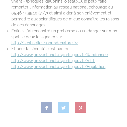
vivant - (phoques, dauphins, oiseaux...), je peux faire
remonter l’information au réseau national échouage au
05.46.44.99.10 (7j/7) et ainsi aider à son enlèvement et
permettre aux scientifiques de mieux connaître les raisons
de ces échouages.
Enfin, si j’ai rencontré un problème ou un danger sur mon
spot, je peux le signaler sur
http://sentinelles.sportsdenature.fr/
Et pour la sécurité c’est par ici :
http://www.preventionete.sports.gouv.fr/Randonnee
http://www.preventionete.sports.gouv.fr/VTT
http://www.preventionete.sports.gouv.fr/Equitation