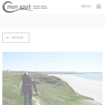
Panneau de gestion des cookies
MENU
SITUER
COMPRENDRE
Les espèces
Aires marines protégées
RETOUR
Le dérangement
AGIR
Témoigner
M’adapter
S’investir
ET VOUS ?
Profil
Quiz