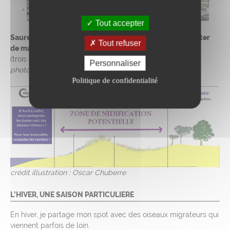
Tout accepter
Saurez-vous voir les œufs dans ce haut de plage et éviter
Tout refuser
de marcher dessus ? Difficile n’est-ce pas...
(trois œufs gris, en haut à droite de la case D1) -
crédit
Personnaliser
photo : Bretagne Vivante
Politique de confidentialité
crédit illustration : Oscar Chuberre
L’HIVER, UNE SAISON PARTICULIERE
En hiver, je partage mon spot avec des oiseaux migrateurs qui
viennent parfois de loin.