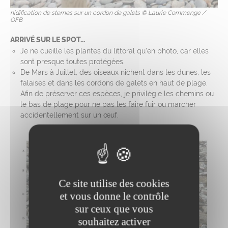
nidification de sternes sur un cordon de galets © Laurie Commenge /
OFB
ARRIVÉ SUR LE SPOT...
Je ne cueille les plantes du littoral qu’en photo, car elles
sont presque toutes protégées.
De Mars à Juillet, des oiseaux nichent dans les dunes, les
falaises et dans les cordons de galets en haut de plage.
Afin de préserver ces espèces, je privilégie les chemins ou
le bas de plage pour ne pas les faire fuir ou marcher
accidentellement sur un œuf.
Ce site utilise des cookies
et vous donne le contrôle
sur ceux que vous
souhaitez activer