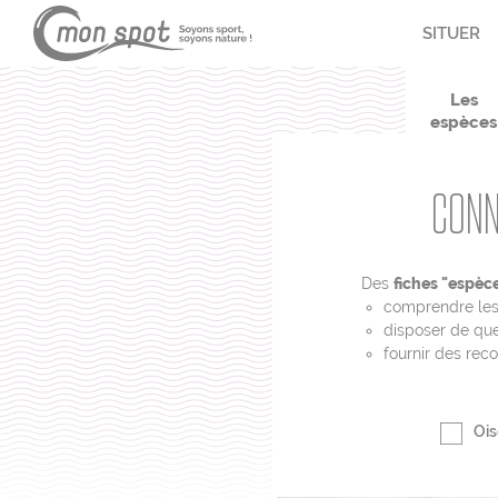
Panneau de gestion des cookies
SITUER
Les
espèces
CONN
Des
fiches "espèc
comprendre les
disposer de que
fournir des re
Ois