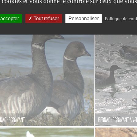
es cookies et vous donne le contrôle sur ceux que vous
BÉCASSEAU VIOLET
 accepter
Tout refuser
Personnaliser
Politique de conf
NACHE CRAVANT
BERNACHE CRAVANT À VE