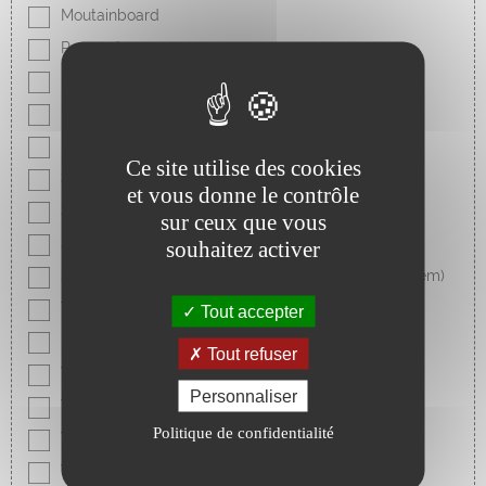
Moutainboard
Paramoteur
Parapente/delta
Plongée bouteille
Randonnée pédestre et équestre
Ce site utilise des cookies
Speed-sail
et vous donne le contrôle
Snorkeling/apnée
sur ceux que vous
Stand up paddle
souhaitez activer
Surf/bodyboard (longboard/kneeboard/surf tandem)
Trail
Tout accepter
ULM
Tout refuser
Voile légère (dériveurs, catamarans de sport)
Personnaliser
Voile croisière (habitable)
Politique de confidentialité
Wave ski
Windsurf/funboard