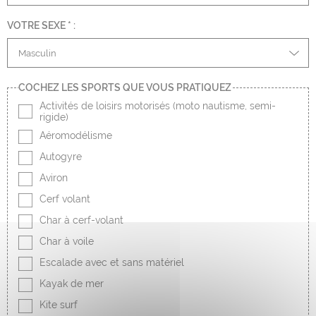
VOTRE SEXE
*
:
Mentions légales
Contact
L’équipe
COCHEZ LES SPORTS QUE VOUS PRATIQUEZ
Liens & Partenaires
Activités de loisirs motorisés (moto nautisme, semi-
Crédits photos et cartos
rigide)
Jeu-concours
Aéromodélisme
ressources pédagogiques
Autogyre
Cookies
Aviron
Cerf volant
Rejoignez-nous sur
Char à cerf-volant
Char à voile
Escalade avec et sans matériel
Kayak de mer
Kite surf