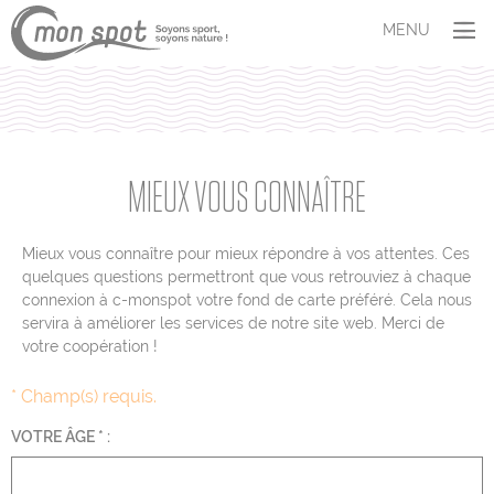
Panneau de gestion des cookies
MENU
SITUER
COMPRENDRE
Les espèces
Aires marines protégées
MIEUX VOUS CONNAÎTRE
Le dérangement
AGIR
Mieux vous connaître pour mieux répondre à vos attentes. Ces
Témoigner
quelques questions permettront que vous retrouviez à chaque
connexion à c-monspot votre fond de carte préféré. Cela nous
M’adapter
servira à améliorer les services de notre site web. Merci de
S’investir
votre coopération !
ET VOUS ?
* Champ(s) requis.
Profil
Quiz
VOTRE ÂGE
*
: